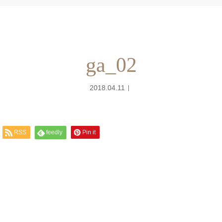
ga_02
2018.04.11
RSS
feedly
Pin it