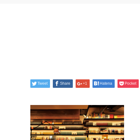
Tweet
Share
+1
Hatena
Pocket