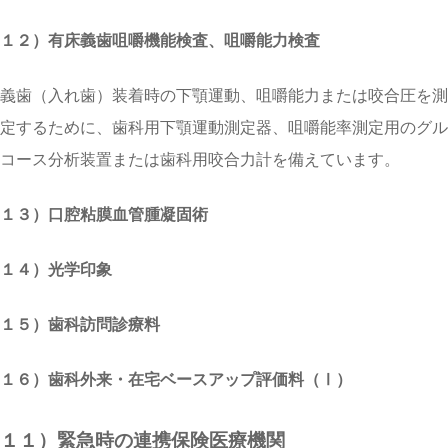
１２）有床義歯咀嚼機能検査、咀嚼能力検査
義歯（入れ歯）装着時の下顎運動、咀嚼能力または咬合圧を測
定するために、歯科用下顎運動測定器、咀嚼能率測定用のグル
コース分析装置または歯科用咬合力計を備えています。
１３）口腔粘膜血管腫凝固術
１４）光学印象
１５）歯科訪問診療料
１６）歯科外来・在宅ベースアップ評価料（Ⅰ）
１１）緊急時の連携保険医療機関