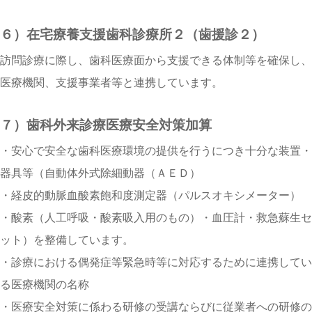
６）在宅療養支援歯科診療所２（歯援診２）
訪問診療に際し、⻭科医療⾯から⽀援できる体制等を確保し、
医療機関、⽀援事業者等と連携しています。
７）歯科外来診療医療安全対策加算
・安心で安全な歯科医療環境の提供を行うにつき十分な装置・
器具等（自動体外式除細動器（ＡＥＤ）
・経皮的動脈血酸素飽和度測定器（パルスオキシメーター）
・酸素（人工呼吸・酸素吸入用のもの）・血圧計・救急蘇生セ
ット）を整備しています。
・診療における偶発症等緊急時等に対応するために連携してい
る医療機関の名称
・医療安全対策に係わる研修の受講ならびに従業者への研修の